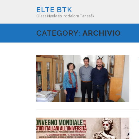
Skip
ELTE BTK
to
Olasz Nyelv és Irodalom Tanszék
content
CATEGORY:
ARCHIVIO