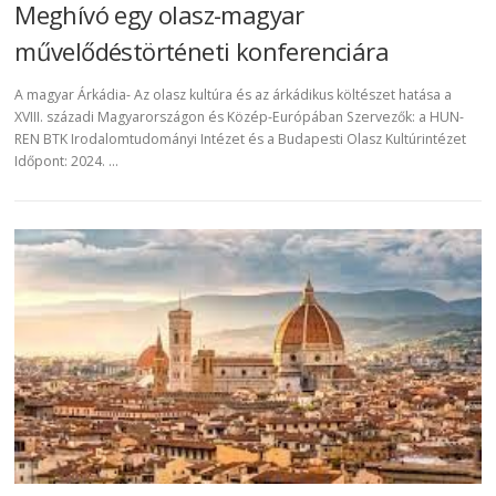
Meghívó egy olasz-magyar
művelődéstörténeti konferenciára
A magyar Árkádia- Az olasz kultúra és az árkádikus költészet hatása a
XVIII. századi Magyarországon és Közép-Európában Szervezők: a HUN-
REN BTK Irodalomtudományi Intézet és a Budapesti Olasz Kultúrintézet
Időpont: 2024. …