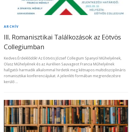
ARCHÍV
III. Romanisztikai Találkozások az Eötvös
Collegiumban
Kedves Érdeklődők! Az Eötvös József Collegium Spanyol Műhelyének,
Olasz Műhelyének és az Aurélien Sauvageot Francia Műhelyének
hallgatói harmadik alkalommal hirdetik meg kétnapos multidiszciplináris
romanisztikai konferenciájukat. A jelenléti formában megrendezésre
kerülő …