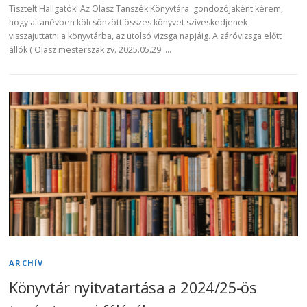
Tisztelt Hallgatók! Az Olasz Tanszék Könyvtára gondozójaként kérem,
hogy a tanévben kölcsönzött összes könyvet szíveskedjenek
visszajuttatni a könyvtárba, az utolsó vizsga napjáig. A záróvizsga előtt
állók ( Olasz mesterszak zv. 2025.05.29. …
ARCHÍV
Könyvtár nyitvatartása a 2024/25-ös