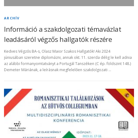
ARCHÍV
Információ a szakdolgozati témavázlat
leadásáról végzős hallgatók részére
Kedves Végzős BA-s, Olasz Maior Szakos Hallgatók! Aki 2024
júniusában szeretne diplomázni, annak okt. 11. szerda délig le kell adnia
az alábbi formanyomtatványt a Portugál Tanszéken (C ép. földszint 148.)
Demeter Máriának, a leírásnak megfelelően szakdolgozati …