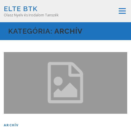
Skip
ELTE BTK
to
Menu
content
Olasz Nyelv és Irodalom Tanszék
KATEGÓRIA:
ARCHÍV
ARCHÍV