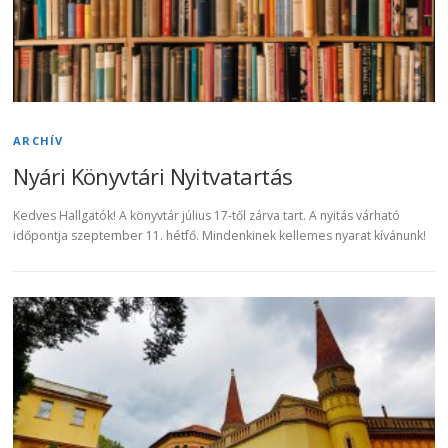
ARCHÍV
Nyári Könyvtári Nyitvatartás
Kedves Hallgatók! A könyvtár július 17-től zárva tart. A nyitás várható
időpontja szeptember 11. hétfő. Mindenkinek kellemes nyarat kívánunk!