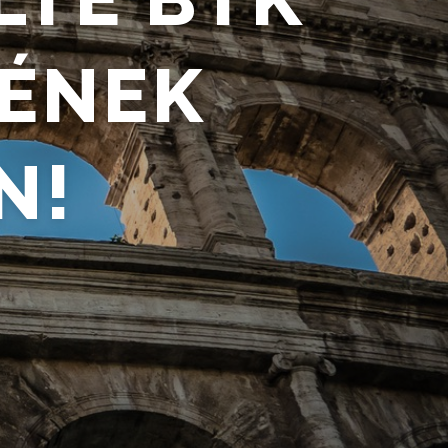
KÉNEK
N!