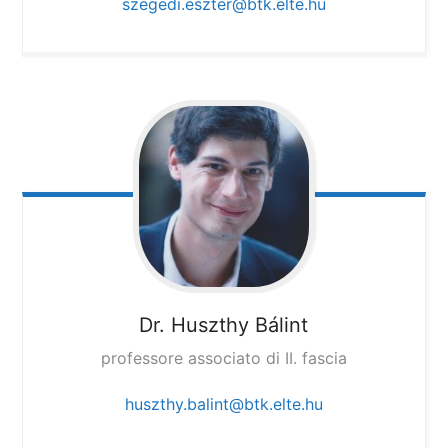
szegedi.eszter@btk.elte.hu
Dr. Huszthy Bálint
professore associato di II. fascia
huszthy.balint@btk.elte.hu