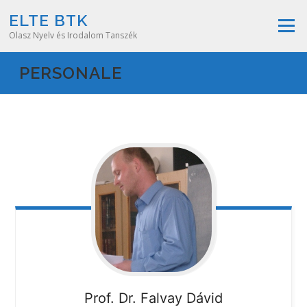
Skip
ELTE BTK
to
Menu
content
Olasz Nyelv és Irodalom Tanszék
PERSONALE
Prof. Dr. Falvay Dávid